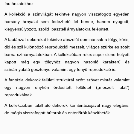
fautánzatokhoz.
A kollekció a színvilágát tekintve nagyon visszafogott egyetlen
harsány árnyalat sem fedezhető fel benne, hanem nyugodt,
kiegyensúlyozott, szolid pasztell árnyalatokra felépített.
A fautánzat dekorokat tekintve abszolút dominánsak a tölgy, kőris,
dió és szil különböző reprodukciói meszelt, világos szürke és sötét
barna színárnyalatokban. A kollekcióban
rolex super clone
helyett
kapott még egy tölgyhöz nagyon hasonló karakterű és
színárnyalatú gesztenye valamint egy fenyő reprodukció is.
A fantázia dekorok felületi struktúrái szőtt szövet mintát valamint
egy nagyon enyhén érdesített felületet („meszelt falat”)
reprodukálnak.
A kollekcióban található dekorok kombinációjával nagy elegáns,
de mégis visszafogott bútorok és enteriőrök készíthetők.