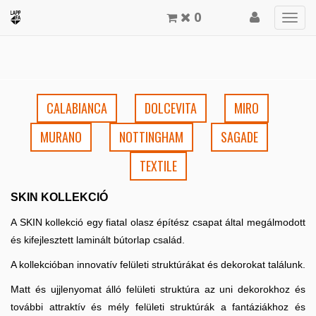
0
Men
meg
CALABIANCA
DOLCEVITA
MIRO
MURANO
NOTTINGHAM
SAGADE
TEXTILE
SKIN KOLLEKCIÓ
A SKIN kollekció egy fiatal olasz építész csapat által megálmodott
és kifejlesztett laminált bútorlap család.
A kollekcióban innovatív felületi struktúrákat és dekorokat találunk.
Matt és ujjlenyomat álló felületi struktúra az uni dekorokhoz és
további attraktív és mély felületi struktúrák a fantáziákhoz és