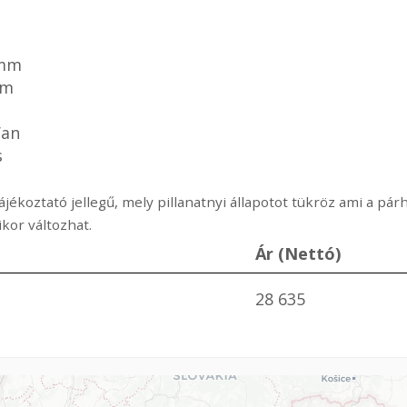
 mm
mm
Van
s
ájékoztató jellegű, mely pillanatnyi állapotot tükröz ami a p
or változhat.
Ár (Nettó)
28 635