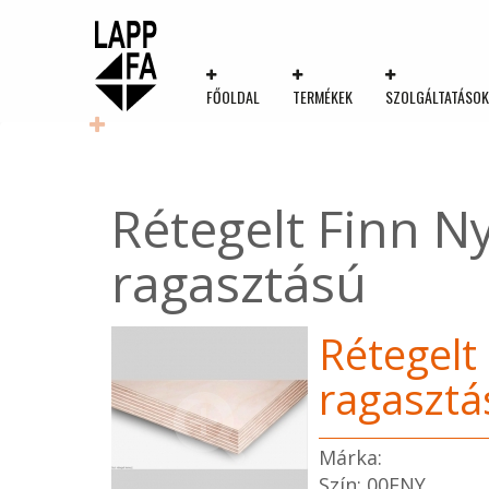
FŐOLDAL
TERMÉKEK
SZOLGÁLTATÁSO
Rétegelt Finn N
ragasztású
Rétegelt
ragasztá
Márka:
Szín: 00FNY