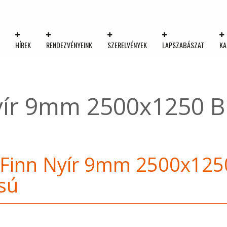
K
HÍREK
RENDEZVÉNYEINK
SZERELVÉNYEK
LAPSZABÁSZAT
KA
yír 9mm 2500x1250 BB
 Finn Nyír 9mm 2500x1250
sú