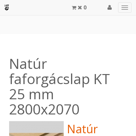
0
Men
meg
Natúr
faforgácslap KT
25 mm
2800x2070
Natúr