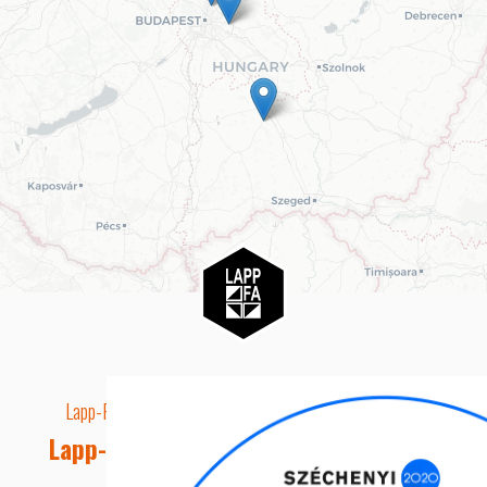
Lapp-Fa EUTR technikai azonosító száma: AA5849163
Lapp-fa Kft. Webshop Ügyfélszolgálat