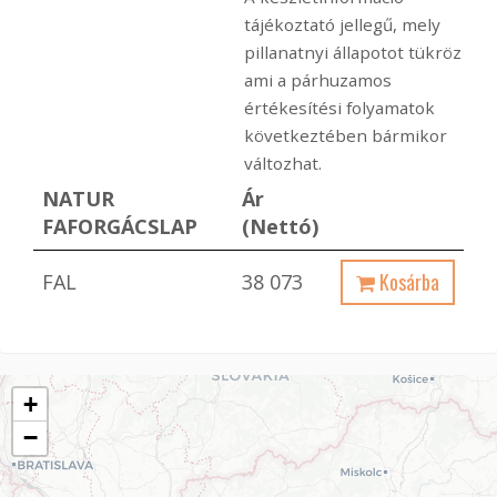
tájékoztató jellegű, mely
pillanatnyi állapotot tükröz
ami a párhuzamos
értékesítési folyamatok
következtében bármikor
változhat.
NATUR
Ár
FAFORGÁCSLAP
(Nettó)
Kosárba
FAL
38 073
+
−