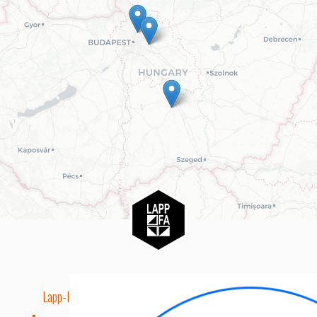
Lapp-Fa EUTR technikai azonosító száma: AA5849163