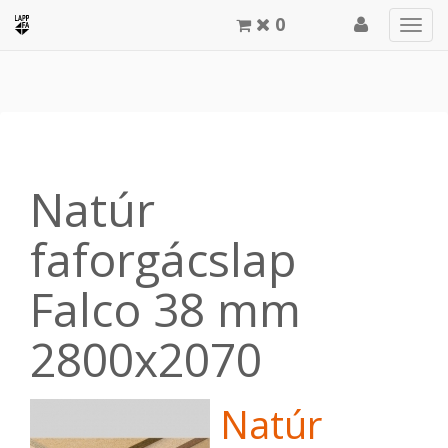
0
Men
meg
Natúr
faforgácslap
Falco 38 mm
2800x2070
Natúr