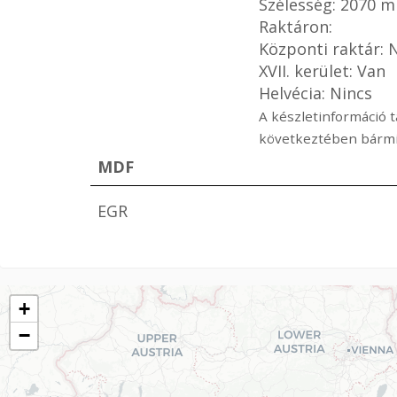
Szélesség: 2070 
Raktáron:
Központi raktár: 
XVII. kerület: Van
Helvécia: Nincs
A készletinformáció t
következtében bármik
MDF
EGR
+
−