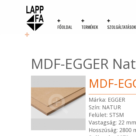
FŐOLDAL
TERMÉKEK
SZOLGÁLTATÁSO
MDF-EGGER Nat
MDF-EGG
Márka: EGGER
Szín: NATUR
Felület: STSM
Vastagság: 22 m
Hosszúság: 2800