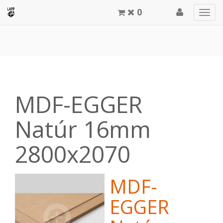
0
Men
meg
MDF-EGGER
Natúr 16mm
2800x2070
MDF-
EGGER