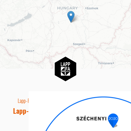
Lapp-Fa EUTR technikai azonosító száma: AA5849163
Lapp-fa Kft. Webshop Ügyfélszolgálat
Telefon: +36 20 8515050
E-mail cím: webshop@lapp-fa.hu