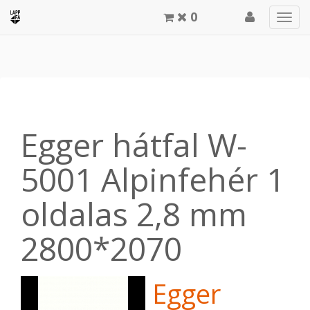
0
Men
meg
Egger hátfal W-
5001 Alpinfehér 1
oldalas 2,8 mm
2800*2070
Egger