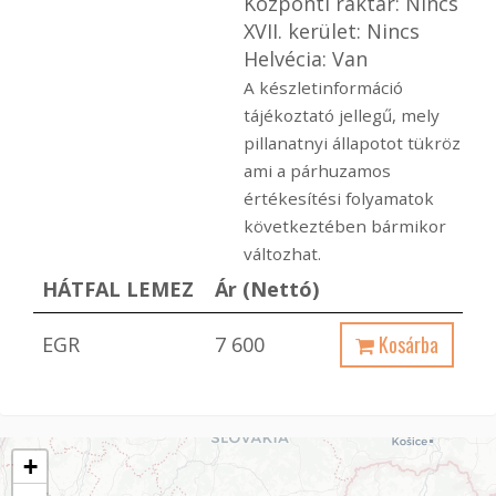
Központi raktár: Nincs
XVII. kerület: Nincs
Helvécia: Van
A készletinformáció
tájékoztató jellegű, mely
pillanatnyi állapotot tükröz
ami a párhuzamos
értékesítési folyamatok
következtében bármikor
változhat.
HÁTFAL LEMEZ
Ár (Nettó)
Kosárba
EGR
7 600
+