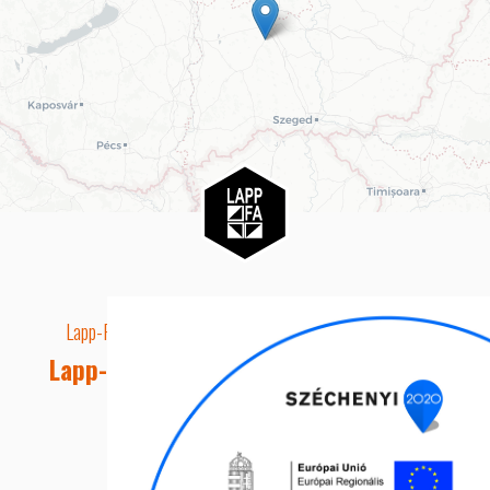
Lapp-Fa EUTR technikai azonosító száma: AA5849163
Lapp-fa Kft. Webshop Ügyfélszolgálat
Telefon: +36 20 8515050
E-mail cím: webshop@lapp-fa.hu