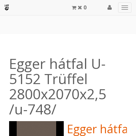
0
Men
meg
Egger hátfal U-
5152 Trüffel
2800x2070x2,5
/u-748/
Egger hátfal 