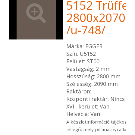
5152 Trüffel
2800x2070x
/u-748/
Márka: EGGER
Szín: U5152
Felület: ST00
Vastagság: 2 mm
Hosszúság: 2800 mm
Szélesség: 2090 mm
Raktáron:
Központi raktár: Nincs
XVII. kerület: Van
Helvécia: Van
A készletinformáció tájékoztat
jellegű, mely pillanatnyi állapot