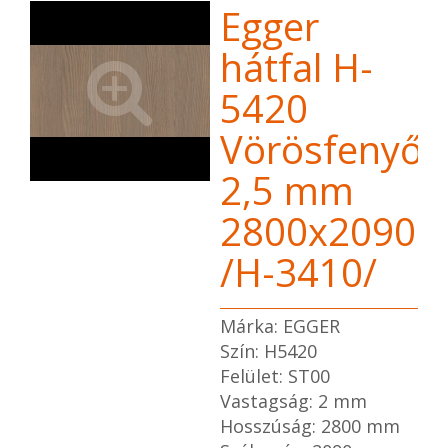
Egger
hátfal H-
5420
Vörösfenyő
2,5 mm
2800x2090
/H-3410/
Márka: EGGER
Szín: H5420
Felület: ST00
Vastagság: 2 mm
Hosszúság: 2800 mm