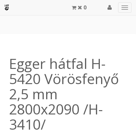
0
Men
meg
Egger hátfal H-
5420 Vörösfenyő
2,5 mm
2800x2090 /H-
3410/