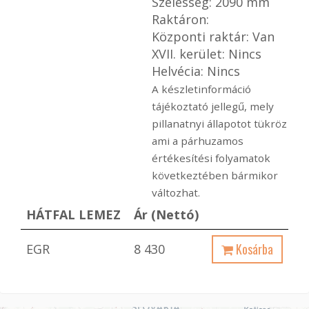
Szélesség: 2090 mm
Raktáron:
Központi raktár: Van
XVII. kerület: Nincs
Helvécia: Nincs
A készletinformáció
tájékoztató jellegű, mely
pillanatnyi állapotot tükröz
ami a párhuzamos
értékesítési folyamatok
következtében bármikor
változhat.
HÁTFAL LEMEZ
Ár (Nettó)
Kosárba
EGR
8 430