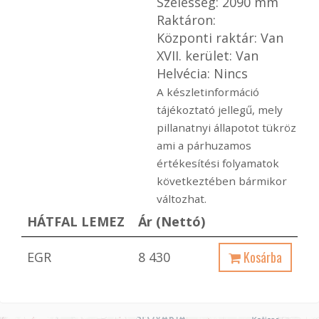
Szélesség: 2090 mm
Raktáron:
Központi raktár: Van
XVII. kerület: Van
Helvécia: Nincs
A készletinformáció
tájékoztató jellegű, mely
pillanatnyi állapotot tükröz
ami a párhuzamos
értékesítési folyamatok
következtében bármikor
változhat.
HÁTFAL LEMEZ
Ár (Nettó)
Kosárba
EGR
8 430