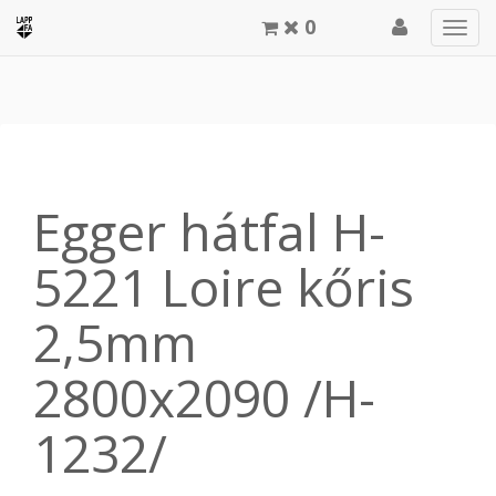
0
Men
meg
Egger hátfal H-
5221 Loire kőris
2,5mm
2800x2090 /H-
1232/