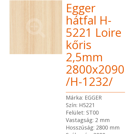
Egger
hátfal H-
5221 Loire
kőris
2,5mm
2800x2090
/H-1232/
Márka: EGGER
Szín: H5221
Felület: ST00
Vastagság: 2 mm
Hosszúság: 2800 mm