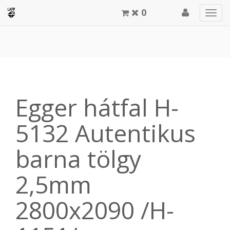
0
Men
meg
Egger hátfal H-
5132 Autentikus
barna tölgy
2,5mm
2800x2090 /H-