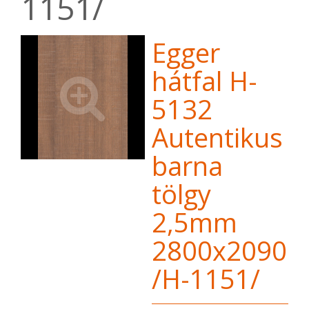
1151/
Egger
hátfal H-
5132
Autentikus
barna
tölgy
2,5mm
2800x2090
/H-1151/