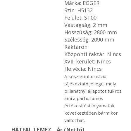
Márka: EGGER
Szín: H5132
Felület: ST00
Vastagság: 2 mm
Hosszúság: 2800 mm
Szélesség: 2090 mm
Raktáron:
Központi raktár: Nincs
XVII. kerület: Nincs
Helvécia: Nincs
A készletinformáció
tájékoztató jellegű, mely
pillanatnyi állapotot tükröz
ami a párhuzamos
értékesítési folyamatok
következtében bármikor
változhat.
HÁTFAL LEMEZ
Ár (Nettó)