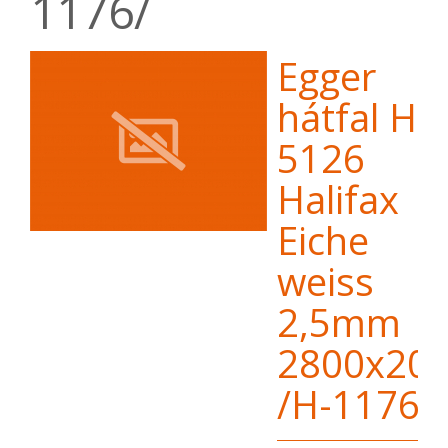
1176/
Egger
hátfal H-
5126
Halifax
Eiche
weiss
2,5mm
2800x20
/H-1176/