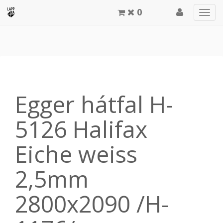
0
Men
meg
Egger hátfal H-
5126 Halifax
Eiche weiss
2,5mm
2800x2090 /H-