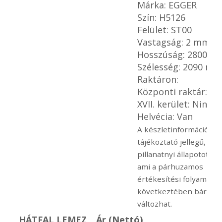
Márka: EGGER
Szín: H5126
Felület: ST00
Vastagság: 2 mm
Hosszúság: 2800 m
Szélesség: 2090 mm
Raktáron:
Központi raktár: Va
XVII. kerület: Nincs
Helvécia: Van
A készletinformáció
tájékoztató jellegű, mel
pillanatnyi állapotot tü
ami a párhuzamos
értékesítési folyamato
következtében bármik
változhat.
HÁTFAL LEMEZ
Ár (Nettó)