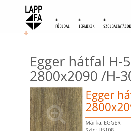
FŐOLDAL
TERMÉKEK
SZOLGÁLTATÁSO
Egger hátfal H
2800x2090 /H-3
Egger há
2800x20
Márka: EGGER
Szín: H5108