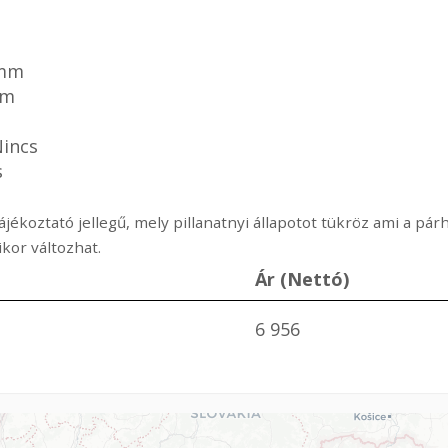
 mm
mm
Nincs
s
ájékoztató jellegű, mely pillanatnyi állapotot tükröz ami a p
or változhat.
Ár (Nettó)
6 956