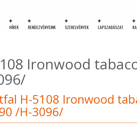
K
HÍREK
RENDEZVÉNYEINK
SZERELVÉNYEK
LAPSZABÁSZAT
KA
-5108 Ironwood taba
096/
tfal H-5108 Ironwood ta
90 /H-3096/