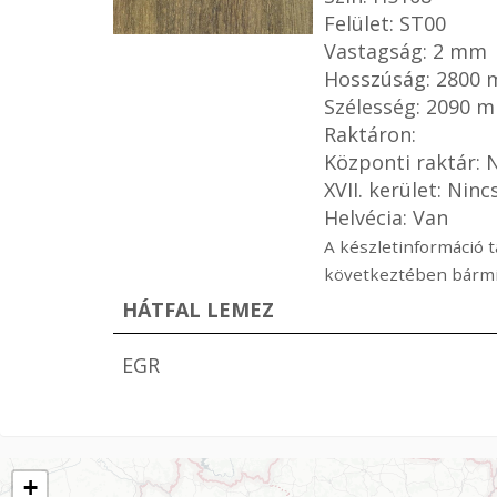
Felület: ST00
Vastagság: 2 mm
Hosszúság: 2800
Szélesség: 2090 
Raktáron:
Központi raktár: 
XVII. kerület: Ninc
Helvécia: Van
A készletinformáció t
következtében bármik
HÁTFAL LEMEZ
EGR
+