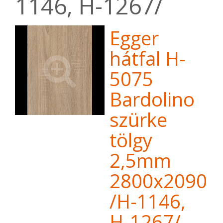
1146, H-1267/
Egger
hátfal H-
5075
Bardolino
szürke
tölgy
2,5mm
2800x2090
/H-1146,
H-1267/