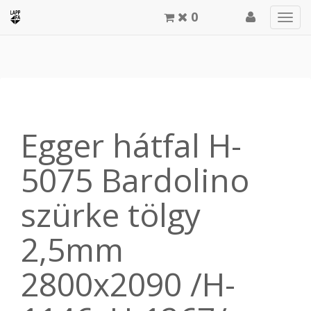
0
Men
meg
Egger hátfal H-
5075 Bardolino
szürke tölgy
2,5mm
2800x2090 /H-