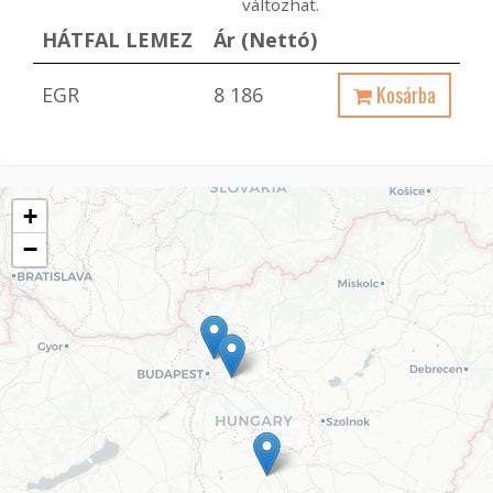
változhat.
HÁTFAL LEMEZ
Ár (Nettó)
Kosárba
EGR
8 186
+
−