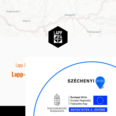
Lapp-Fa EUTR technikai azonosító száma: AA5849163
Lapp-fa Kft. Webshop Ügyfélszolgálat
Telefon: +36 20 8515050
E-mail cím: webshop@lapp-fa.hu
Lapp-fa Kft. 2026