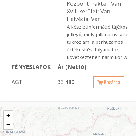
Központi raktár: Van
XVII. kerület: Van
Helvécia: Van
A készletinformáció tájékoztat
jellegű, mely pillanatnyi állapot
tükröz ami a párhuzamos
értékesítési folyamatok
következtében bármikor változ
FÉNYESLAPOK
Ár (Nettó)
Kosárba
AGT
33 480
+
−