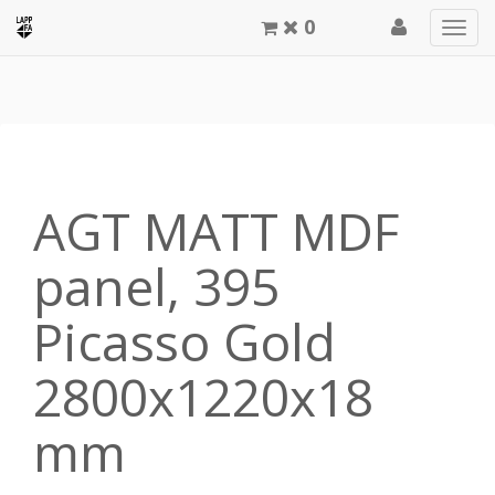
0
Men
meg
AGT MATT MDF
panel, 395
Picasso Gold
2800x1220x18
mm