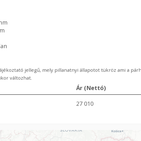
m
 mm
mm
Van
ájékoztató jellegű, mely pillanatnyi állapotot tükröz ami a p
or változhat.
Ár (Nettó)
27 010