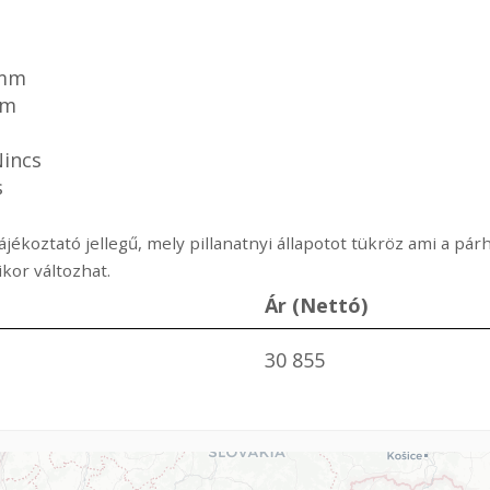
m
 mm
mm
Nincs
s
ájékoztató jellegű, mely pillanatnyi állapotot tükröz ami a p
or változhat.
Ár (Nettó)
30 855