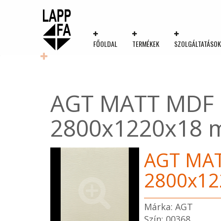
FŐOLDAL
TERMÉKEK
SZOLGÁLTATÁSO
AGT MATT MDF p
2800x1220x18
AGT MAT
2800x1
Márka: AGT
Szín: 00368