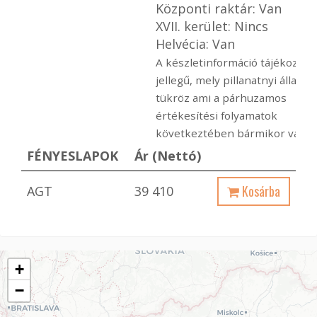
Központi raktár: Van
XVII. kerület: Nincs
Helvécia: Van
A készletinformáció tájékoztat
jellegű, mely pillanatnyi állapot
tükröz ami a párhuzamos
értékesítési folyamatok
következtében bármikor változ
FÉNYESLAPOK
Ár (Nettó)
Kosárba
AGT
39 410
+
−