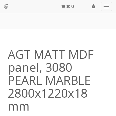
0
Men
meg
AGT MATT MDF
panel, 3080
PEARL MARBLE
2800x1220x18
mm