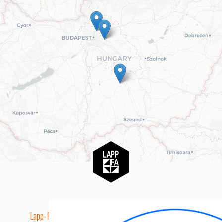
Lapp-Fa EUTR technikai azonosító száma: AA5849163