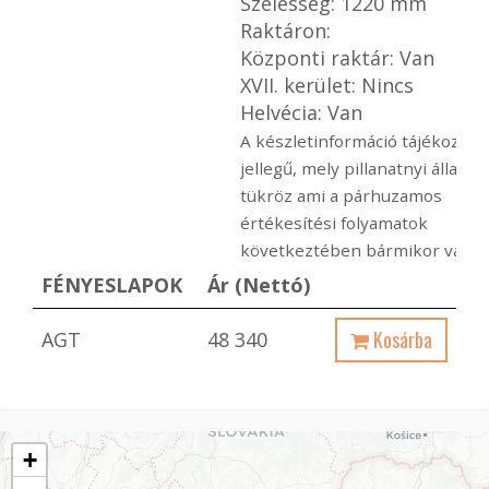
Szélesség: 1220 mm
Raktáron:
Központi raktár: Van
XVII. kerület: Nincs
Helvécia: Van
A készletinformáció tájékoztat
jellegű, mely pillanatnyi állapot
tükröz ami a párhuzamos
értékesítési folyamatok
következtében bármikor változ
FÉNYESLAPOK
Ár (Nettó)
Kosárba
AGT
48 340
+