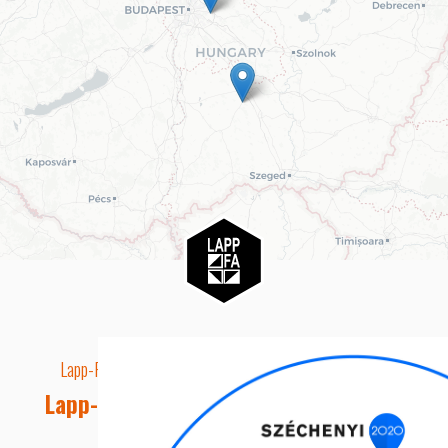
Lapp-Fa EUTR technikai azonosító száma: AA5849163
Lapp-fa Kft. Webshop Ügyfélszolgálat
Telefon: +36 20 8515050