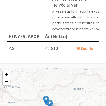
Helvécia: Van
A készletinformáció tájékoztató
pillanatnyi állapotot tükröz ami
párhuzamos értékesítési folya
következtében bármikor változ
FÉNYESLAPOK
Ár (Nettó)
Kosárba
AGT
42 810
+
−