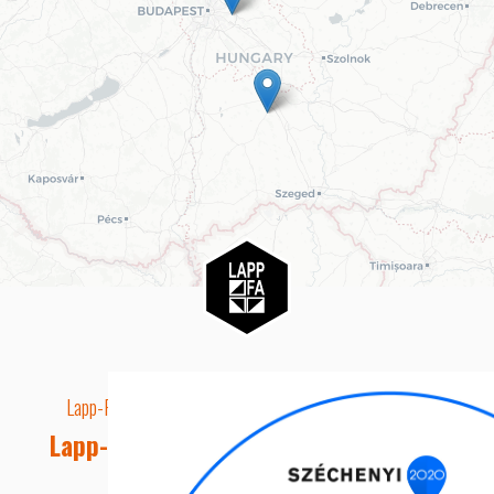
Lapp-Fa EUTR technikai azonosító száma: AA5849163
Lapp-fa Kft. Webshop Ügyfélszolgálat
Telefon: +36 20 8515050