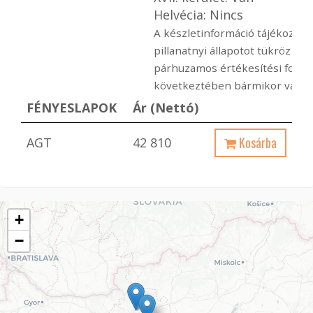
Helvécia: Nincs
A készletinformáció tájékoztató
pillanatnyi állapotot tükröz ami
párhuzamos értékesítési folya
következtében bármikor változ
FÉNYESLAPOK
Ár (Nettó)
Kosárba
AGT
42 810
+
−