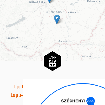
Lapp-Fa EUTR technikai azonosító száma: AA5849163
Lapp-fa Kft. Webshop Ügyfélszolgálat
Telefon: +36 20 8515050