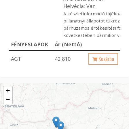
Helvécia: Van
A készletinformáció tájékoztató
pillanatnyi állapotot tükröz ami
párhuzamos értékesítési folya
következtében bármikor változ
FÉNYESLAPOK
Ár (Nettó)
Kosárba
AGT
42 810
+
−