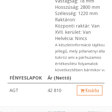
Vastagság: 18 mm
Hosszúság: 2800 mm
Szélesség: 1220 mm
Raktáron:
Központi raktár: Van
XVII. kerület: Van
Helvécia: Nincs
A készletinformáció tájékoztat
jellegű, mely pillanatnyi állapot
tükröz ami a párhuzamos
értékesítési folyamatok
következtében bármikor változ
FÉNYESLAPOK
Ár (Nettó)
Kosárba
AGT
42 810