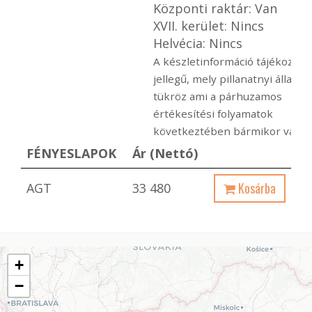
Központi raktár: Van
XVII. kerület: Nincs
Helvécia: Nincs
A készletinformáció tájékoztat
jellegű, mely pillanatnyi állapot
tükröz ami a párhuzamos
értékesítési folyamatok
következtében bármikor változ
FÉNYESLAPOK
Ár (Nettó)
Kosárba
AGT
33 480
+
−