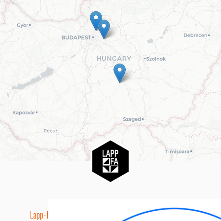
Lapp-Fa EUTR technikai azonosító száma: AA5849163