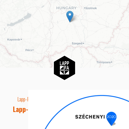
Lapp-Fa EUTR technikai azonosító száma: AA5849163
Lapp-fa Kft. Webshop Ügyfélszolgálat
Telefon: +36 20 8515050
E-mail cím: webshop@lapp-fa.hu