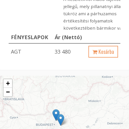
jellegű, mely pillanatnyi állapot
tükröz ami a párhuzamos
értékesítési folyamatok
következtében bármikor változ
FÉNYESLAPOK
Ár (Nettó)
Kosárba
AGT
33 480
+
−