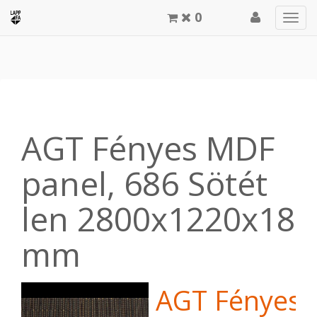
0
Men
meg
AGT Fényes MDF
panel, 686 Sötét
len 2800x1220x18
mm
AGT Fényes