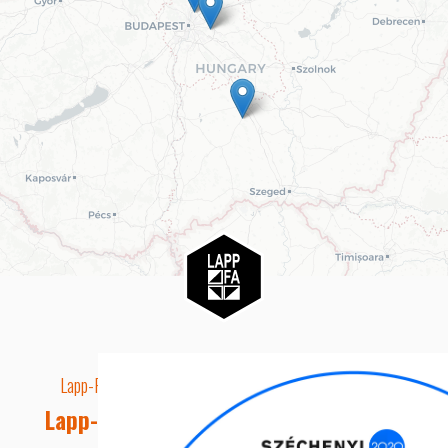
Lapp-Fa EUTR technikai azonosító száma: AA5849163
Lapp-fa Kft. Webshop Ügyfélszolgálat