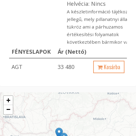
Helvécia: Nincs
A készletinformáció tájékoztat
jellegű, mely pillanatnyi állapot
tükröz ami a párhuzamos
értékesítési folyamatok
következtében bármikor változ
FÉNYESLAPOK
Ár (Nettó)
Kosárba
AGT
33 480
+
−