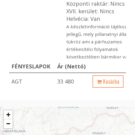
Központi raktár: Nincs
XVII. kerület: Nincs
Helvécia: Van
A készletinformáció tájékoztat
jellegű, mely pillanatnyi állapot
tükröz ami a párhuzamos
értékesítési folyamatok
következtében bármikor változ
FÉNYESLAPOK
Ár (Nettó)
Kosárba
AGT
33 480
+
−