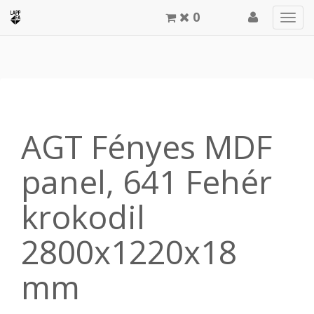
0
Men
meg
AGT Fényes MDF
panel, 641 Fehér
krokodil
2800x1220x18
mm