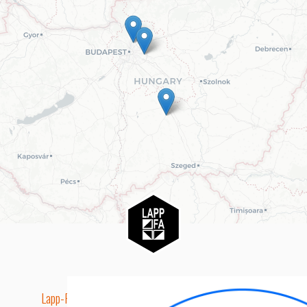
Lapp-Fa EUTR technikai azonosító száma: AA5849163