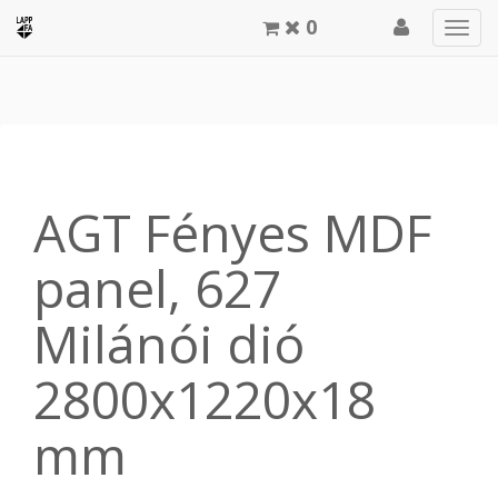
0
Men
meg
AGT Fényes MDF
panel, 627
Milánói dió
2800x1220x18
mm