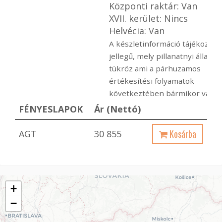
Központi raktár: Van
XVII. kerület: Nincs
Helvécia: Van
A készletinformáció tájékoztat
jellegű, mely pillanatnyi állapot
tükröz ami a párhuzamos
értékesítési folyamatok
következtében bármikor változ
FÉNYESLAPOK
Ár (Nettó)
Kosárba
AGT
30 855
+
−