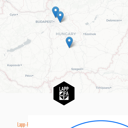
Lapp-Fa EUTR technikai azonosító száma: AA5849163