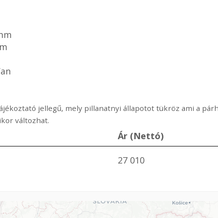
m
 mm
mm
Van
ájékoztató jellegű, mely pillanatnyi állapotot tükröz ami a p
or változhat.
Ár (Nettó)
27 010