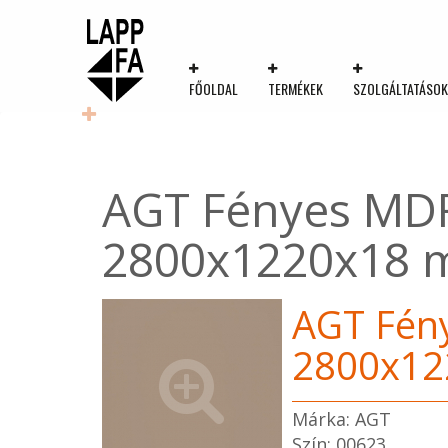
FŐOLDAL
TERMÉKEK
SZOLGÁLTATÁSO
AGT Fényes MDF
2800x1220x18
AGT Fény
2800x1
Márka: AGT
Szín: 00623