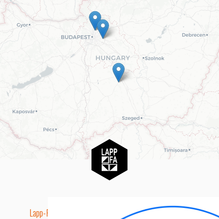
Lapp-Fa EUTR technikai azonosító száma: AA5849163