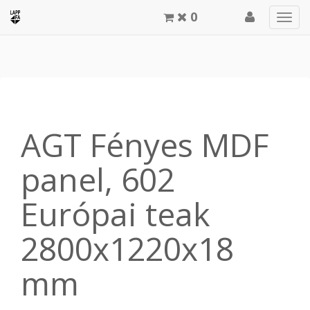
0
Men
meg
AGT Fényes MDF
panel, 602
Európai teak
2800x1220x18
mm