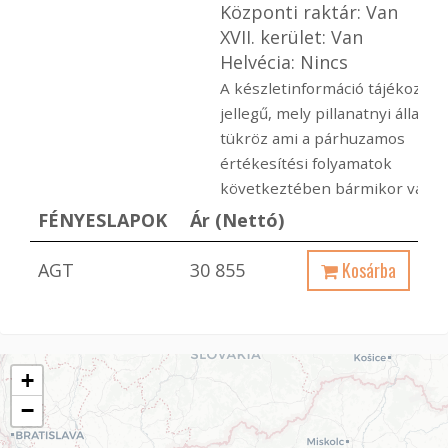
Központi raktár: Van
XVII. kerület: Van
Helvécia: Nincs
A készletinformáció tájékoztat
jellegű, mely pillanatnyi állapot
tükröz ami a párhuzamos
értékesítési folyamatok
következtében bármikor változ
FÉNYESLAPOK
Ár (Nettó)
Kosárba
AGT
30 855
+
−