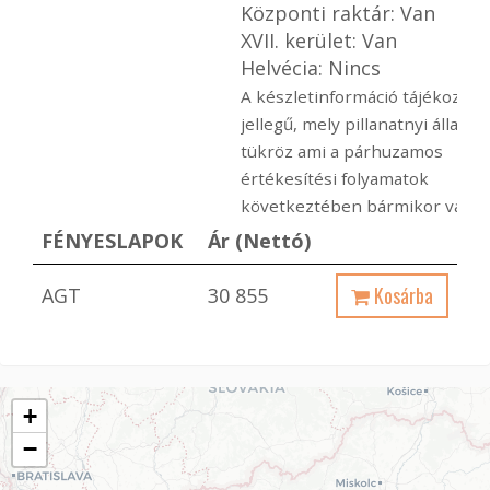
Központi raktár: Van
XVII. kerület: Van
Helvécia: Nincs
A készletinformáció tájékoztat
jellegű, mely pillanatnyi állapot
tükröz ami a párhuzamos
értékesítési folyamatok
következtében bármikor változ
FÉNYESLAPOK
Ár (Nettó)
Kosárba
AGT
30 855
+
−