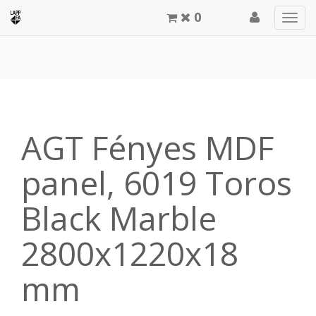
0
Men
meg
AGT Fényes MDF
panel, 6019 Toros
Black Marble
2800x1220x18
mm