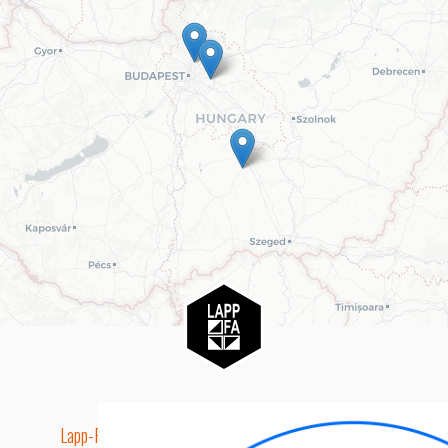
Lapp-Fa EUTR technikai azonosító száma: AA5849163