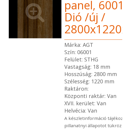
panel, 6001 
Dió /új /
2800x1220
Márka: AGT
Szín: 06001
Felület: STHG
Vastagság: 18 mm
Hosszúság: 2800 mm
Szélesség: 1220 mm
Raktáron:
Központi raktár: Van
XVII. kerület: Van
Helvécia: Van
A készletinformáció tájékoztató
pillanatnyi állapotot tükröz ami