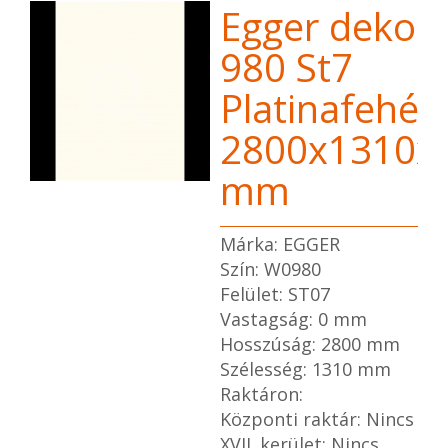
Egger dekor
980 St7
Platinafehér
2800x1310x
mm
Márka: EGGER
Szín: W0980
Felület: ST07
Vastagság: 0 mm
Hosszúság: 2800 mm
Szélesség: 1310 mm
Raktáron:
Központi raktár: Nincs
XVII. kerület: Nincs