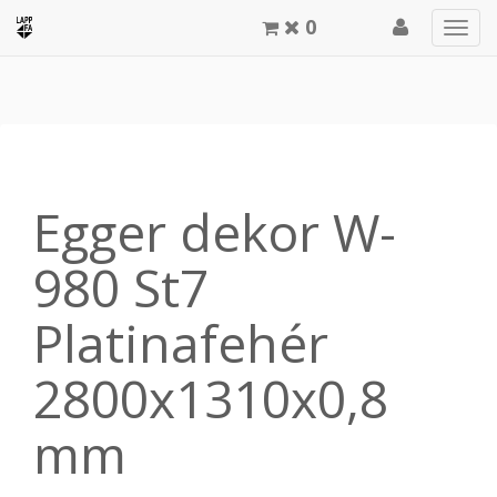
0
Men
meg
Egger dekor W-
980 St7
Platinafehér
2800x1310x0,8
mm