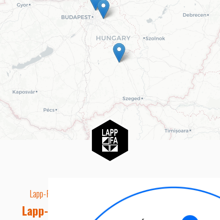
Lapp-Fa EUTR technikai azonosító száma: AA5849163
Lapp-fa Kft. Webshop Ügyfélszolgálat