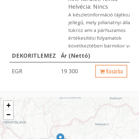
Helvécia: Nincs
A készletinformáció tájékoztat
jellegű, mely pillanatnyi állapot
tükröz ami a párhuzamos
értékesítési folyamatok
következtében bármikor változ
DEKORITLEMEZ
Ár (Nettó)
Kosárba
EGR
19 300
+
−