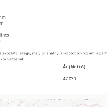
 mm
mm
Nincs
s
ájékoztató jellegű, mely pillanatnyi állapotot tükröz ami a p
or változhat.
Ár (Nettó)
47 030