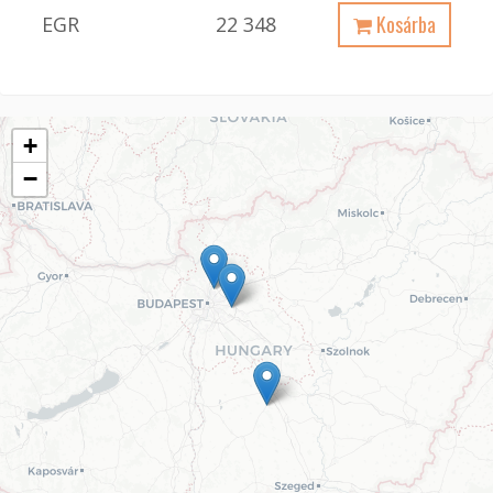
Kosárba
EGR
22 348
+
−