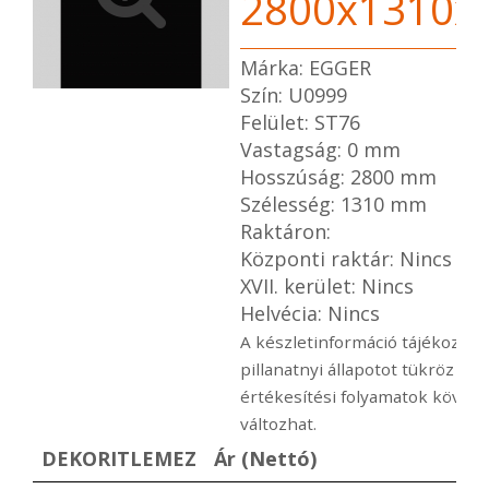
2800x1310x
Márka: EGGER
Szín: U0999
Felület: ST76
Vastagság: 0 mm
Hosszúság: 2800 mm
Szélesség: 1310 mm
Raktáron:
Központi raktár: Nincs
XVII. kerület: Nincs
Helvécia: Nincs
A készletinformáció tájékoztató
pillanatnyi állapotot tükröz a
értékesítési folyamatok követ
változhat.
DEKORITLEMEZ
Ár (Nettó)