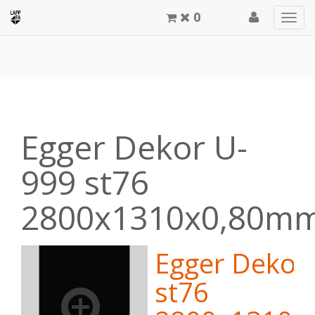
0
Men
meg
Egger Dekor U-
999 st76
2800x1310x0,80m
Egger Dekor
st76