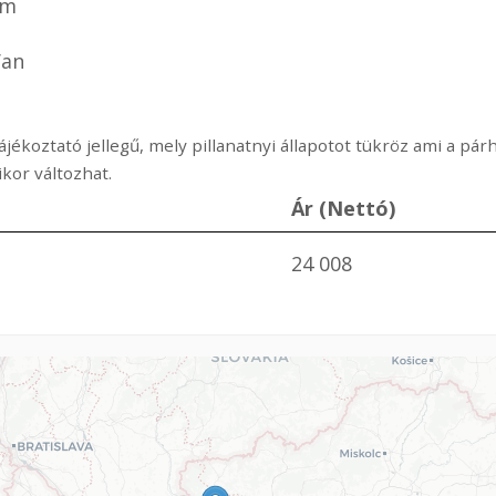
mm
Van
ájékoztató jellegű, mely pillanatnyi állapotot tükröz ami a p
or változhat.
Ár (Nettó)
24 008