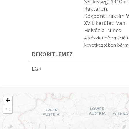
Szélesség: 1310 
Raktáron:
Központi raktár: 
XVII. kerület: Van
Helvécia: Nincs
A készletinformáció t
következtében bármik
DEKORITLEMEZ
EGR
+
−