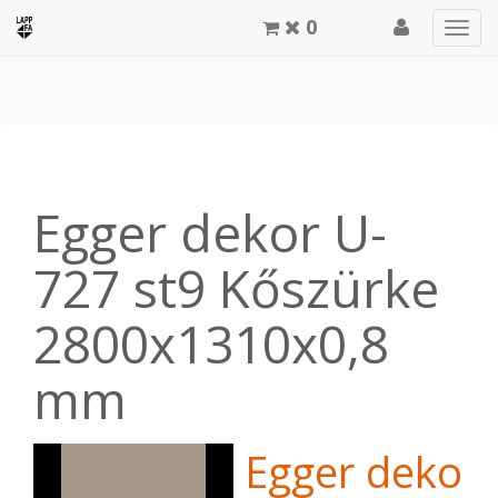
0
Men
meg
Egger dekor U-
727 st9 Kőszürke
2800x1310x0,8
mm
Egger dekor 