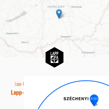
Lapp-Fa EUTR technikai azonosító száma: AA5849163
Lapp-fa Kft. Webshop Ügyfélszolgálat
Telefon: +36 20 8515050
E-mail cím: webshop@lapp-fa.hu