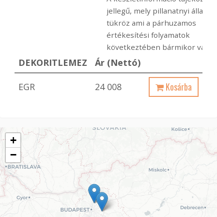
jellegű, mely pillanatnyi állapot
tükröz ami a párhuzamos
értékesítési folyamatok
következtében bármikor változ
DEKORITLEMEZ
Ár (Nettó)
Kosárba
EGR
24 008
+
−