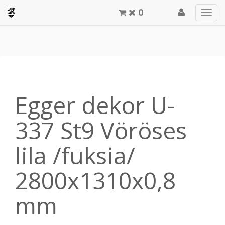
0
Men
meg
Egger dekor U-
337 St9 Vöröses
lila /fuksia/
2800x1310x0,8
mm