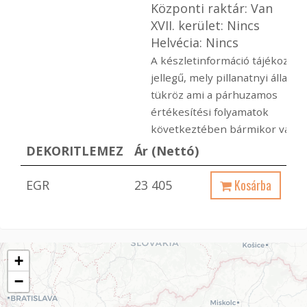
Központi raktár: Van
XVII. kerület: Nincs
Helvécia: Nincs
A készletinformáció tájékoztat
jellegű, mely pillanatnyi állapot
tükröz ami a párhuzamos
értékesítési folyamatok
következtében bármikor változ
DEKORITLEMEZ
Ár (Nettó)
Kosárba
EGR
23 405
+
−