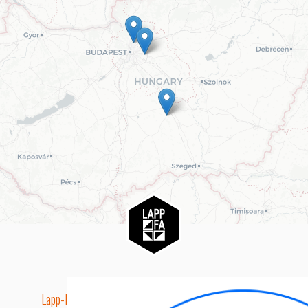
Lapp-Fa EUTR technikai azonosító száma: AA5849163