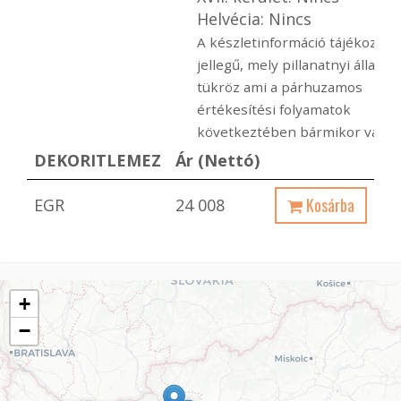
Helvécia: Nincs
A készletinformáció tájékoztat
jellegű, mely pillanatnyi állapot
tükröz ami a párhuzamos
értékesítési folyamatok
következtében bármikor változ
DEKORITLEMEZ
Ár (Nettó)
Kosárba
EGR
24 008
+
−