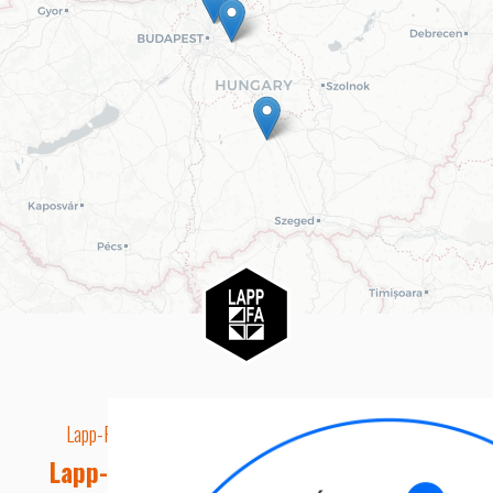
Lapp-Fa EUTR technikai azonosító száma: AA5849163
Lapp-fa Kft. Webshop Ügyfélszolgálat