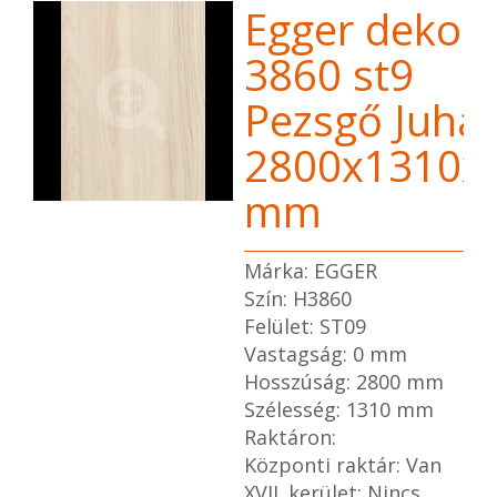
Egger dekor 
3860 st9
Pezsgő Juhar
2800x1310x
mm
Márka: EGGER
Szín: H3860
Felület: ST09
Vastagság: 0 mm
Hosszúság: 2800 mm
Szélesség: 1310 mm
Raktáron:
Központi raktár: Van
XVII. kerület: Nincs