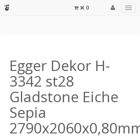
0
Men
meg
Egger Dekor H-
3342 st28
Gladstone Eiche
Sepia
2790x2060x0,80m