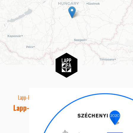
Lapp-Fa EUTR technikai azonosító száma: AA5849163
Lapp-fa Kft. Webshop Ügyfélszolgálat
Telefon: +36 20 8515050
E-mail cím: webshop@lapp-fa.hu