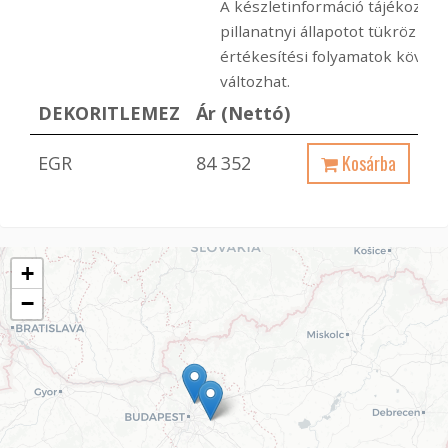
A készletinformáció tájékoztató
pillanatnyi állapotot tükröz a
értékesítési folyamatok követ
változhat.
DEKORITLEMEZ
Ár (Nettó)
Kosárba
EGR
84 352
+
−