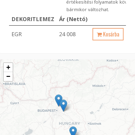
értékesítési folyamatok követ
bármikor változhat.
DEKORITLEMEZ
Ár (Nettó)
Kosárba
EGR
24 008
+
−