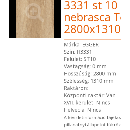
3331 st 10 N
nebrasca Töl
2800x1310x
Márka: EGGER
Szín: H3331
Felület: ST10
Vastagság: 0 mm
Hosszúság: 2800 mm
Szélesség: 1310 mm
Raktáron:
Központi raktár: Van
XVII. kerület: Nincs
Helvécia: Nincs
A készletinformáció tájékoztató
pillanatnyi állapotot tükröz a