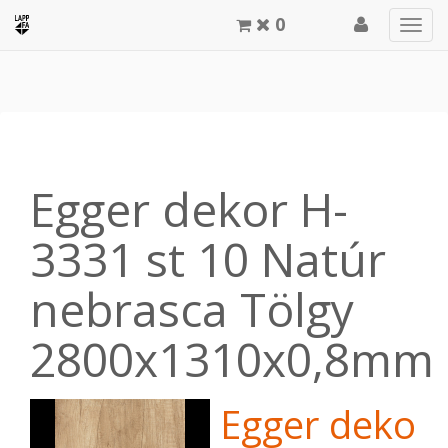
0
Men
meg
Egger dekor H-
3331 st 10 Natúr
nebrasca Tölgy
2800x1310x0,8mm
Egger dekor 