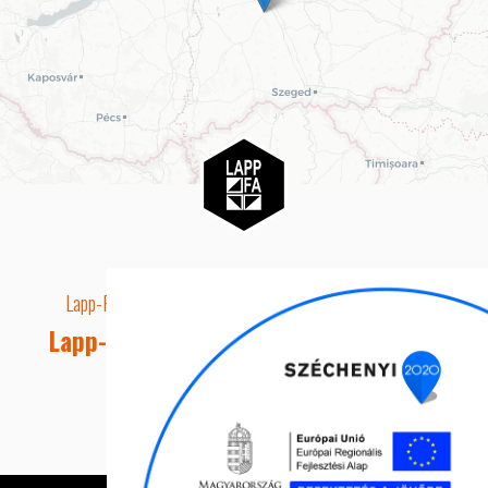
Lapp-Fa EUTR technikai azonosító száma: AA5849163
Lapp-fa Kft. Webshop Ügyfélszolgálat
Telefon: +36 20 8515050
E-mail cím: webshop@lapp-fa.hu