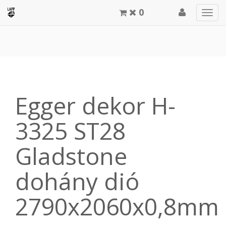
0
Men
meg
Egger dekor H-
3325 ST28
Gladstone
dohány dió
2790x2060x0,8mm