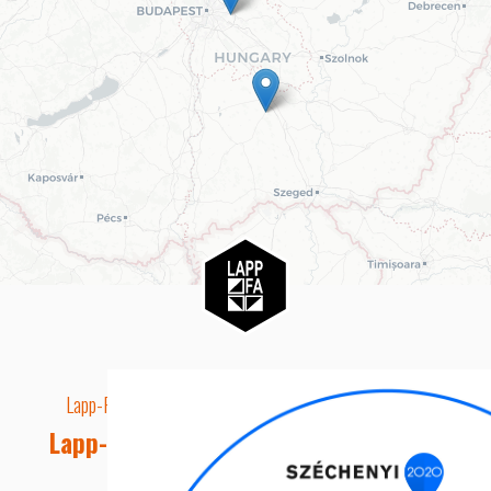
Lapp-Fa EUTR technikai azonosító száma: AA5849163
Lapp-fa Kft. Webshop Ügyfélszolgálat
Telefon: +36 20 8515050