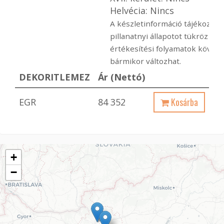
Helvécia: Nincs
A készletinformáció tájékoztató
pillanatnyi állapotot tükröz a
értékesítési folyamatok követ
bármikor változhat.
DEKORITLEMEZ
Ár (Nettó)
Kosárba
EGR
84 352
+
−