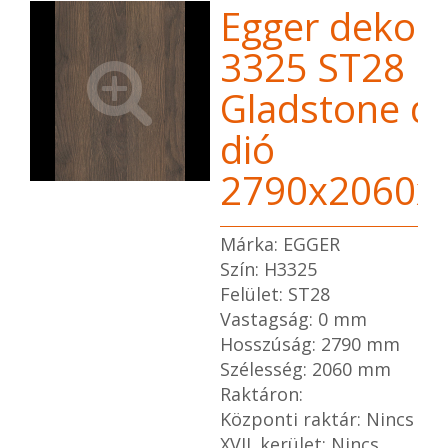
Egger dekor 
3325 ST28
Gladstone d
dió
2790x2060x
Márka: EGGER
Szín: H3325
Felület: ST28
Vastagság: 0 mm
Hosszúság: 2790 mm
Szélesség: 2060 mm
Raktáron:
Központi raktár: Nincs
XVII. kerület: Nincs