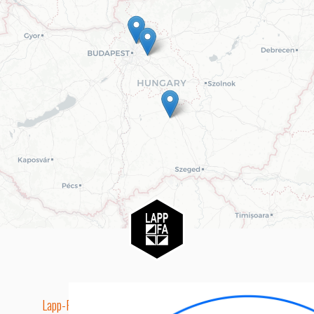
Lapp-Fa EUTR technikai azonosító száma: AA5849163