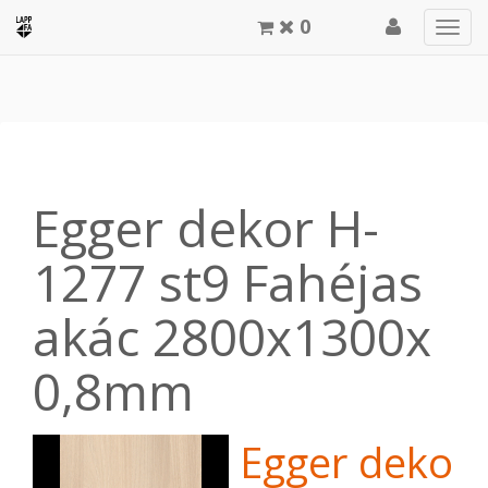
0
Men
meg
Egger dekor H-
1277 st9 Fahéjas
akác 2800x1300x
0,8mm
Egger dekor