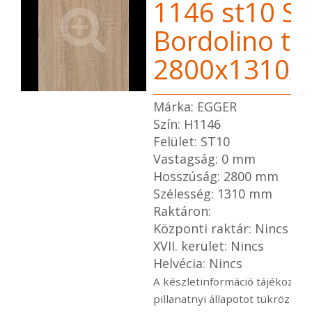
1146 st10 Sz
Bordolino tö
2800x1310x
Márka: EGGER
Szín: H1146
Felület: ST10
Vastagság: 0 mm
Hosszúság: 2800 mm
Szélesség: 1310 mm
Raktáron:
Központi raktár: Nincs
XVII. kerület: Nincs
Helvécia: Nincs
A készletinformáció tájékoztató
pillanatnyi állapotot tükröz a