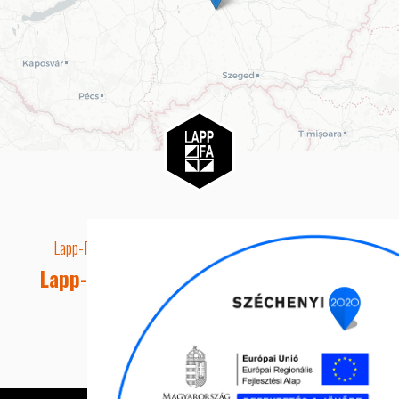
Lapp-Fa EUTR technikai azonosító száma: AA5849163
Lapp-fa Kft. Webshop Ügyfélszolgálat
Telefon: +36 20 8515050
E-mail cím: webshop@lapp-fa.hu