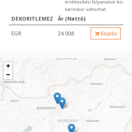
értékesítési folyamatok követ
bármikor változhat.
DEKORITLEMEZ
Ár (Nettó)
Kosárba
EGR
24 008
+
−