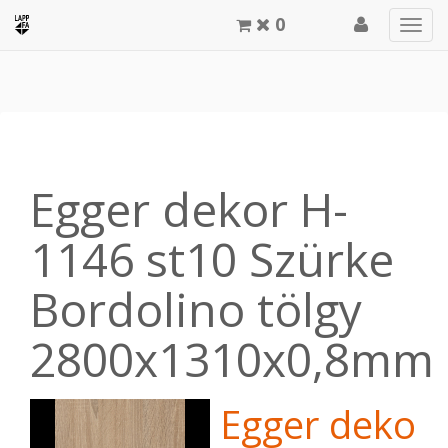
0
Men
meg
Egger dekor H-
1146 st10 Szürke
Bordolino tölgy
2800x1310x0,8mm
Egger dekor 