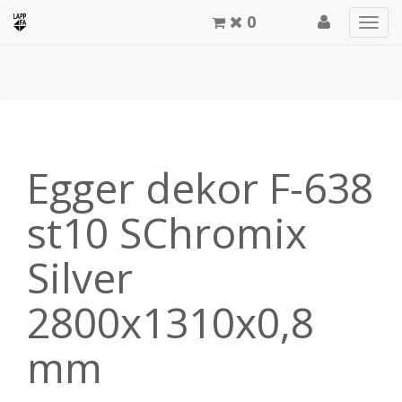
0
Men
meg
Egger dekor F-638
st10 SChromix
Silver
2800x1310x0,8
mm