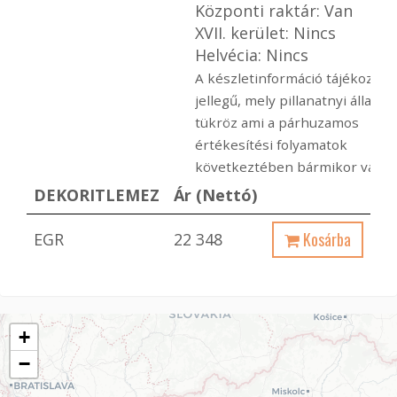
Központi raktár: Van
XVII. kerület: Nincs
Helvécia: Nincs
A készletinformáció tájékoztat
jellegű, mely pillanatnyi állapot
tükröz ami a párhuzamos
értékesítési folyamatok
következtében bármikor változ
DEKORITLEMEZ
Ár (Nettó)
Kosárba
EGR
22 348
+
−