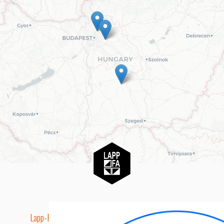
Lapp-Fa EUTR technikai azonosító száma: AA5849163