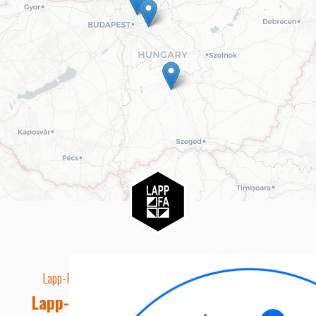
Lapp-Fa EUTR technikai azonosító száma: AA5849163
Lapp-fa Kft. Webshop Ügyfélszolgálat