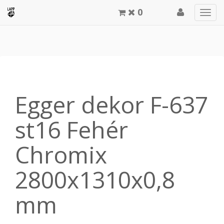
0
Men
meg
Egger dekor F-637
st16 Fehér
Chromix
2800x1310x0,8
mm