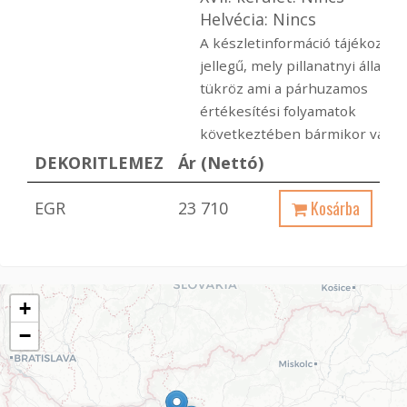
Helvécia: Nincs
A készletinformáció tájékoztat
jellegű, mely pillanatnyi állapot
tükröz ami a párhuzamos
értékesítési folyamatok
következtében bármikor változ
DEKORITLEMEZ
Ár (Nettó)
Kosárba
EGR
23 710
+
−