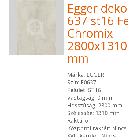
Egger dekor 
637 st16 Feh
Chromix
2800x1310x
mm
Márka: EGGER
Szín: F0637
Felület: ST16
Vastagság: 0 mm
Hosszúság: 2800 mm
Szélesség: 1310 mm
Raktáron:
Központi raktár: Nincs
XVII. kerület: Nincs