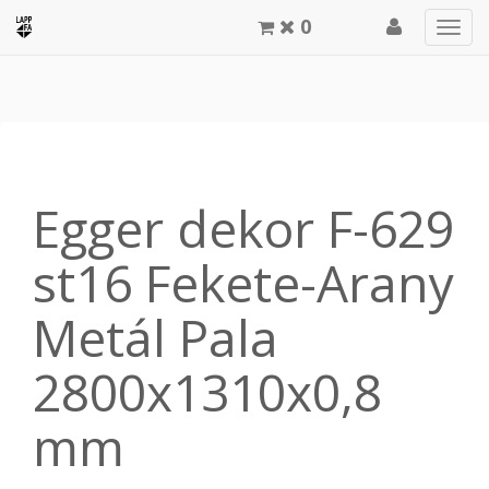
0
Men
meg
Egger dekor F-629
st16 Fekete-Arany
Metál Pala
2800x1310x0,8
mm