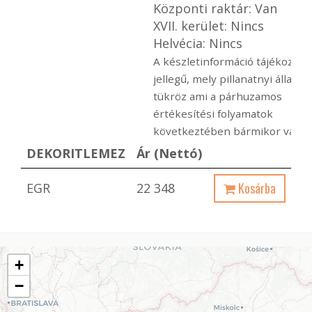
Központi raktár: Van
XVII. kerület: Nincs
Helvécia: Nincs
A készletinformáció tájékoztat
jellegű, mely pillanatnyi állapot
tükröz ami a párhuzamos
értékesítési folyamatok
következtében bármikor változ
DEKORITLEMEZ
Ár (Nettó)
Kosárba
EGR
22 348
+
−