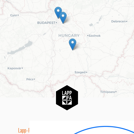
Lapp-Fa EUTR technikai azonosító száma: AA5849163