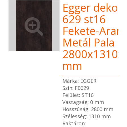
Egger dekor 
629 st16
Fekete-Aran
Metál Pala
2800x1310x
mm
Márka: EGGER
Szín: F0629
Felület: ST16
Vastagság: 0 mm
Hosszúság: 2800 mm
Szélesség: 1310 mm
Raktáron: