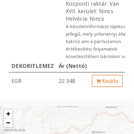
Központi raktár: Van
XVII. kerület: Nincs
Helvécia: Nincs
A készletinformáció tájékoztat
jellegű, mely pillanatnyi állapot
tükröz ami a párhuzamos
értékesítési folyamatok
következtében bármikor változ
DEKORITLEMEZ
Ár (Nettó)
Kosárba
EGR
22 348
+
−