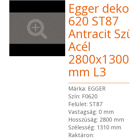
Egger dekor 
620 ST87
Antracit Szü
Acél
2800x1300x
mm L3
Márka: EGGER
Szín: F0620
Felület: ST87
Vastagság: 0 mm
Hosszúság: 2800 mm
Szélesség: 1310 mm
Raktáron: