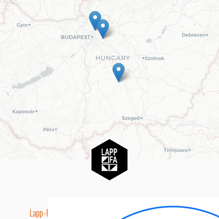
Lapp-Fa EUTR technikai azonosító száma: AA5849163