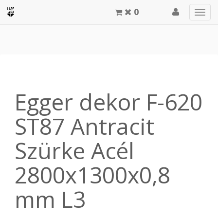
0
Men
meg
Egger dekor F-620
ST87 Antracit
Szürke Acél
2800x1300x0,8
mm L3