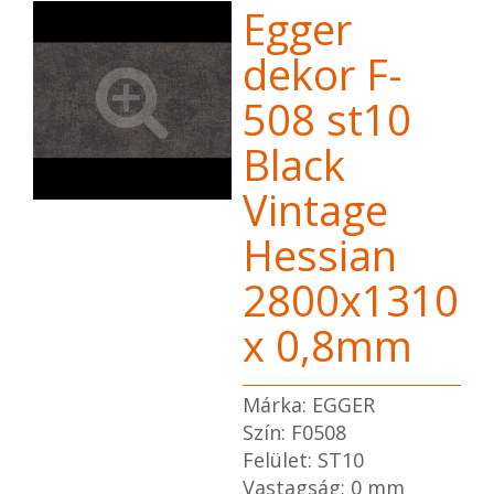
Egger
dekor F-
508 st10
Black
Vintage
Hessian
2800x1310
x 0,8mm
Márka: EGGER
Szín: F0508
Felület: ST10
Vastagság: 0 mm