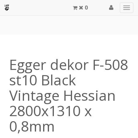
0
Men
meg
Egger dekor F-508
st10 Black
Vintage Hessian
2800x1310 x
0,8mm