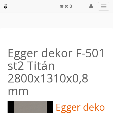
0
Men
meg
Egger dekor F-501
st2 Titán
2800x1310x0,8
mm
Egger dekor 