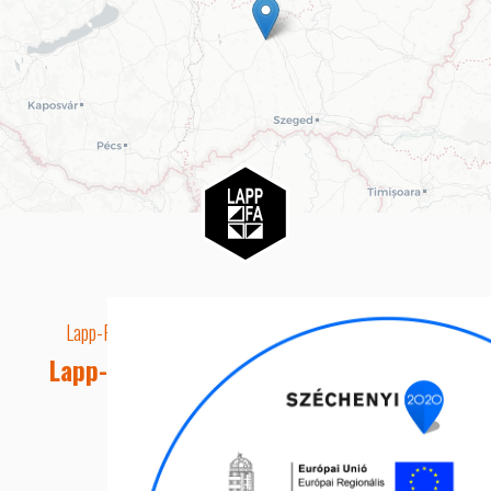
Lapp-Fa EUTR technikai azonosító száma: AA5849163
Lapp-fa Kft. Webshop Ügyfélszolgálat
Telefon: +36 20 8515050
E-mail cím: webshop@lapp-fa.hu