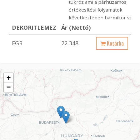
tükröz ami a párhuzamos
értékesítési folyamatok
következtében bármikor változ
DEKORITLEMEZ
Ár (Nettó)
Kosárba
EGR
22 348
+
−