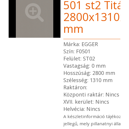
501 st2 Titá
2800x1310x
mm
Márka: EGGER
Szín: F0501
Felület: ST02
Vastagság: 0 mm
Hosszúság: 2800 mm
Szélesség: 1310 mm
Raktáron:
Központi raktár: Nincs
XVII. kerület: Nincs
Helvécia: Nincs
A készletinformáció tájékoztat
jellegű, mely pillanatnyi állapot